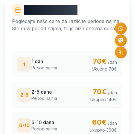
Cenovnik najma
Pogledajte naše cene za različite periode najma.
Što duži period najma, to je niža dnevna cena.
70
€
1 dan
/dan
1
Period najma
Ukupno
70
€
70
€
2-5 dana
/dan
2-5
Period najma
Ukupno
140
€
60
€
6-10 dana
/dan
6-10
Period najma
Ukupno
360
€