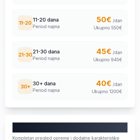
50
€
11-20 dana
/dan
11-20
Period najma
Ukupno
550
€
45
€
21-30 dana
/dan
21-30
Period najma
Ukupno
945
€
40
€
30+ dana
/dan
30+
Period najma
Ukupno
1200
€
Karakteristike i oprema
Kompletan pregled opreme i dodatne karakteristike