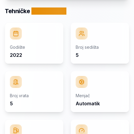
Tehničke
specifikacije
Godište
Broj sedišta
2022
5
Broj vrata
Menjač
5
Automatik