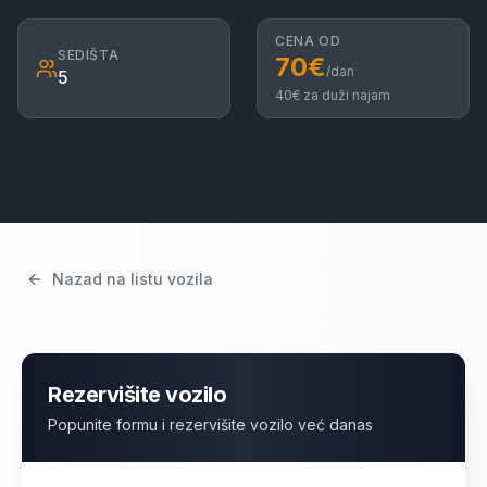
CENA OD
SEDIŠTA
70
€
/dan
5
40
€ za duži najam
Nazad na listu vozila
Rezervišite vozilo
Popunite formu i rezervišite vozilo već danas