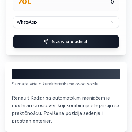
70
€
0
WhatsApp
Rezervišite odmah
O vozilu
Saznajte više o karakteristikama ovog vozila
Renault Kadjar sa automatskim menjačem je
moderan crossover koji kombinuje eleganciju sa
praktičnošću. Povišena pozicija sedenja i
prostran enterijer.