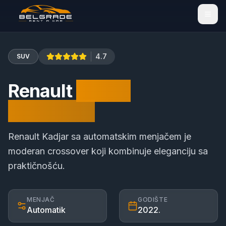
4.7
SUV
Renault
Kadjar
Automatik
Renault Kadjar sa automatskim menjačem je
moderan crossover koji kombinuje eleganciju sa
praktičnošću
.
MENJAČ
GODIŠTE
Automatik
2022
.