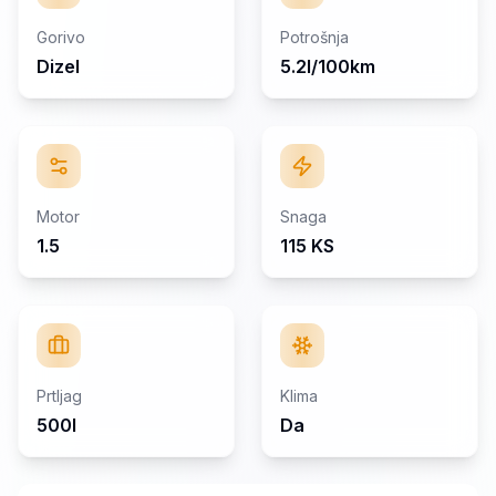
Gorivo
Potrošnja
Dizel
5.2l/100km
Motor
Snaga
1.5
115 KS
Prtljag
Klima
500l
Da