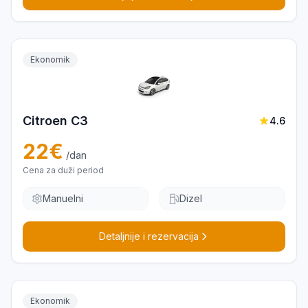
Ekonomik
Citroen C3
4.6
22
€
/dan
Cena za duži period
Manuelni
Dizel
Detaljnije i rezervacija
Ekonomik