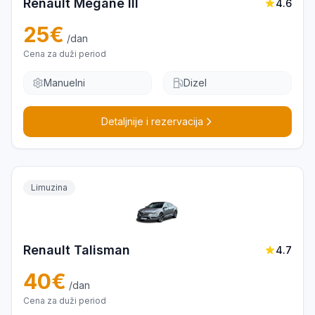
Renault Megane III
4.6
25
€
/dan
Cena za duži period
Manuelni
Dizel
Detaljnije i rezervacija
Limuzina
Renault Talisman
4.7
40
€
/dan
Cena za duži period