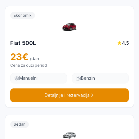
Ekonomik
Fiat 500L
4.5
23
€
/dan
Cena za duži period
Manuelni
Benzin
Detaljnije i rezervacija
Sedan