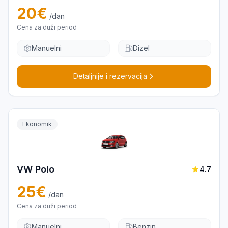
20
€
/dan
Cena za duži period
Manuelni
Dizel
Detaljnije i rezervacija
Ekonomik
VW Polo
4.7
25
€
/dan
Cena za duži period
Manuelni
Benzin