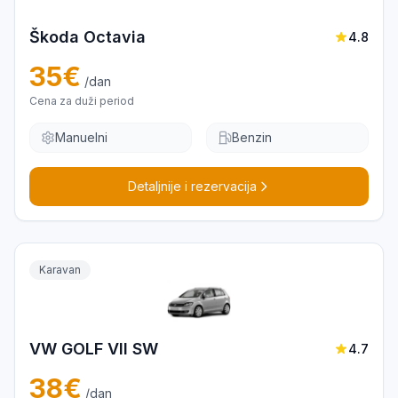
Škoda Octavia
4.8
35
€
/dan
Cena za duži period
Manuelni
Benzin
Detaljnije i rezervacija
Karavan
VW GOLF VII SW
4.7
38
€
/dan