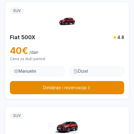
SUV
Fiat 500X
4.8
40
€
/dan
Cena za duži period
Manuelni
Dizel
Detaljnije i rezervacija
SUV