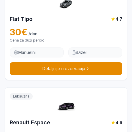
Fiat Tipo
4.7
30
€
/dan
Cena za duži period
Manuelni
Dizel
Detaljnije i rezervacija
Luksuzna
Renault Espace
4.8