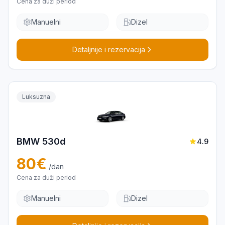
Cena za duži period
Manuelni
Dizel
Detaljnije i rezervacija
Luksuzna
BMW 530d
4.9
80
€
/dan
Cena za duži period
Manuelni
Dizel