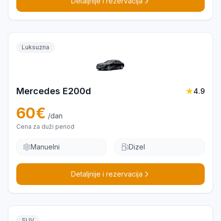
Detaljnije i rezervacija
Luksuzna
Mercedes E200d
4.9
60
€
/dan
Cena za duži period
Manuelni
Dizel
Detaljnije i rezervacija
SUV