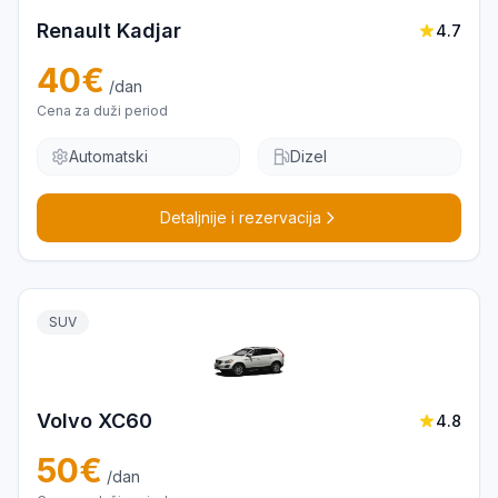
Renault Kadjar
4.7
40
€
/dan
Cena za duži period
Automatski
Dizel
Detaljnije i rezervacija
SUV
Volvo XC60
4.8
50
€
/dan