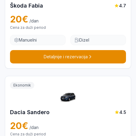
Škoda Fabia
4.7
20
€
/dan
Cena za duži period
Manuelni
Dizel
Detaljnije i rezervacija
Ekonomik
Dacia Sandero
4.5
20
€
/dan
Cena za duži period