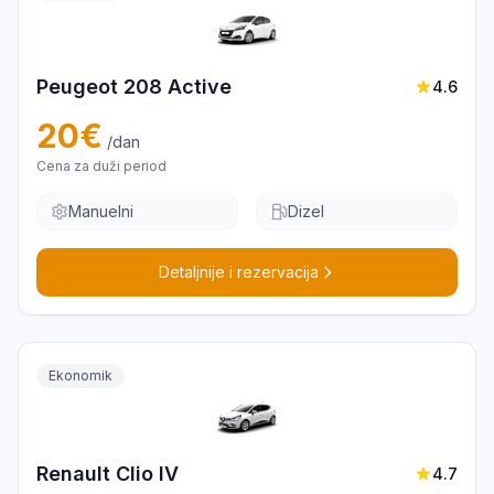
Peugeot 208 Active
4.6
20
€
/dan
Cena za duži period
Manuelni
Dizel
Detaljnije i rezervacija
Ekonomik
Renault Clio IV
4.7