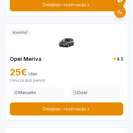
Detaljnije i rezervacija
Komfort
Opel Meriva
4.5
25
€
/dan
Cena za duži period
Manuelni
Dizel
Detaljnije i rezervacija