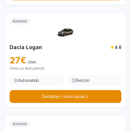
Komfort
Dacia Logan
4.6
27
€
/dan
Cena za duži period
Automatski
Benzin
Detaljnije i rezervacija
Komfort