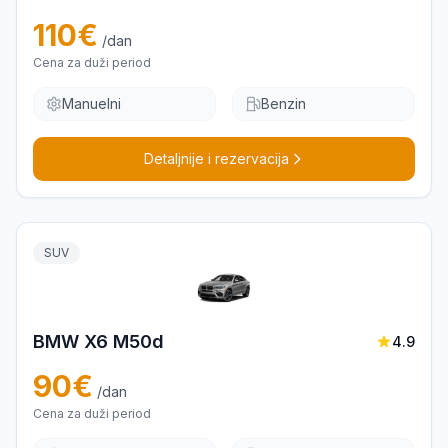
110
€
/dan
Cena za duži period
Manuelni
Benzin
Detaljnije i rezervacija
SUV
BMW X6 M50d
4.9
90
€
/dan
Cena za duži period