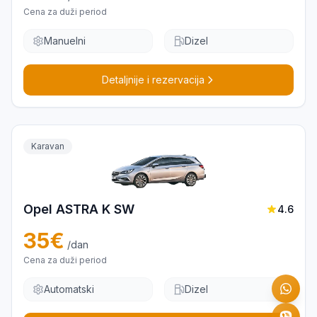
Cena za duži period
Manuelni
Dizel
Detaljnije i rezervacija
Karavan
Opel ASTRA K SW
4.6
35
€
/dan
Cena za duži period
Automatski
Dizel