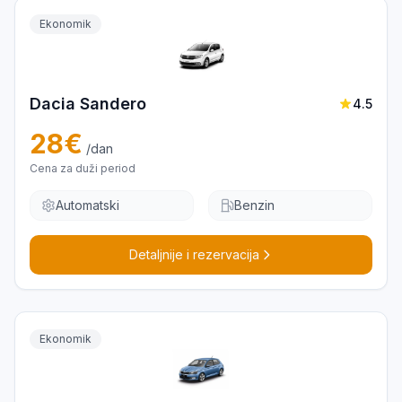
Ekonomik
Dacia Sandero
4.5
28
€
/dan
Cena za duži period
Automatski
Benzin
Detaljnije i rezervacija
Ekonomik