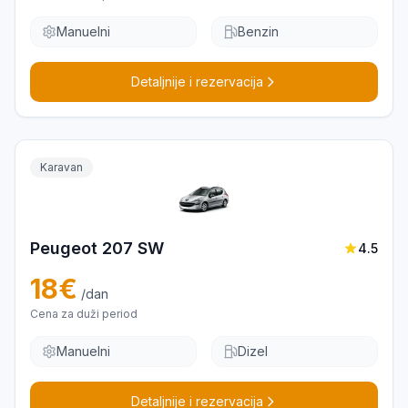
Manuelni
Benzin
Detaljnije i rezervacija
Karavan
Peugeot 207 SW
4.5
18
€
/dan
Cena za duži period
Manuelni
Dizel
Detaljnije i rezervacija