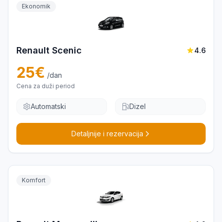
Ekonomik
Renault Scenic
4.6
25
€
/dan
Cena za duži period
Automatski
Dizel
Detaljnije i rezervacija
Komfort