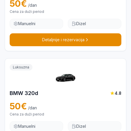
50
€
/dan
Cena za duži period
Manuelni
Dizel
Detaljnije i rezervacija
Luksuzna
BMW 320d
4.8
50
€
/dan
Cena za duži period
Manuelni
Dizel