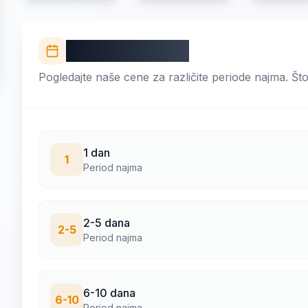
Cenovnik najma
Pogledajte naše cene za različite periode najma. Št
1 dan
1
Period najma
2-5 dana
2-5
Period najma
6-10 dana
6-10
Period najma