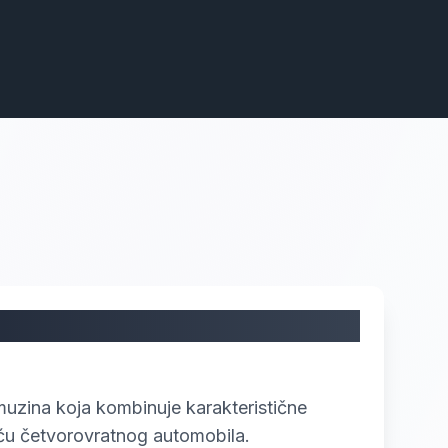
uzina koja kombinuje karakteristične
ću četvorovratnog automobila.