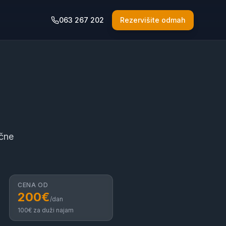
063 267 202
Rezervišite odmah
ične
CENA OD
200
€
/dan
100
€ za duži najam