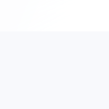
la
Kontakt Informacije
Česta Pitanja
ad
Dugoročni Najam
Zahtev za ponudu
Cenovnik