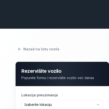
Nazad na listu vozila
Rezervišite vozilo
Popunite formu i rezervišite vozilo već danas
Lokacija preuzimanja
Izaberite lokaciju