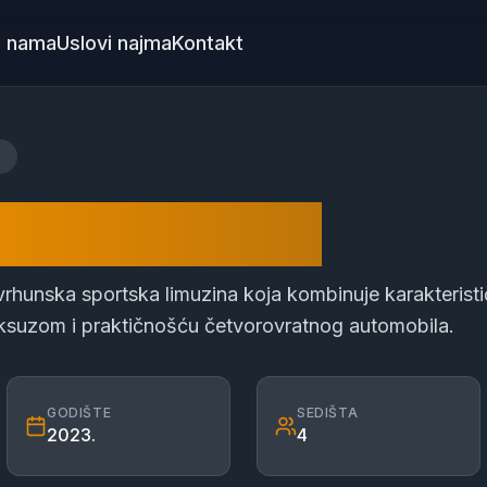
 nama
Uslovi najma
Kontakt
anamera 4x4
rhunska sportska limuzina koja kombinuje karakterist
ksuzom i praktičnošću četvorovratnog automobila
.
GODIŠTE
SEDIŠTA
2023
.
4