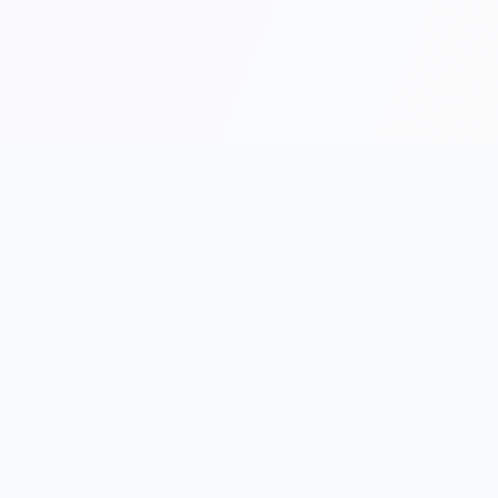
Gold Rent a Car
Mapa 
Beograd
Počet
Gold Rent a Car Beograd je jedna
Sva vo
od najpouzdanijih rent a car
agencija u Beogradu. Za vas smo
Uslov
dostupni 24/7.
O na
Novi Beograd, Savski Nasip
Konta