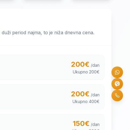
o duži period najma, to je niža dnevna cena.
200
€
/dan
Ukupno
200
€
200
€
/dan
Ukupno
400
€
150
€
/dan