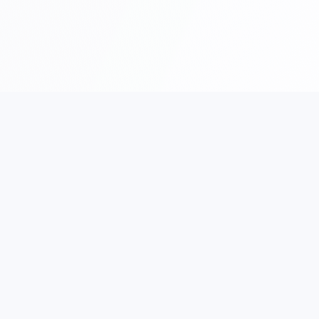
Sajta
Iznajmljivanje vozi
na
Rent a Car Aerodrom
zila
Rent a Car Novi Beogr
i Najma
Rent a Car Vračar
ma
Rent a Car Zemun
kt
Rent a Car Zvezdara