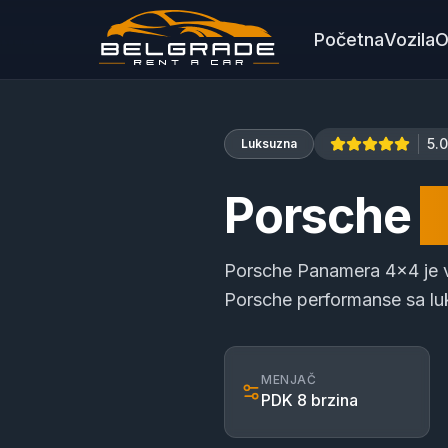
Početna
Vozila
O
5.0
Luksuzna
Porsche
P
Porsche Panamera 4x4 je v
Porsche performanse sa lu
MENJAČ
PDK 8 brzina