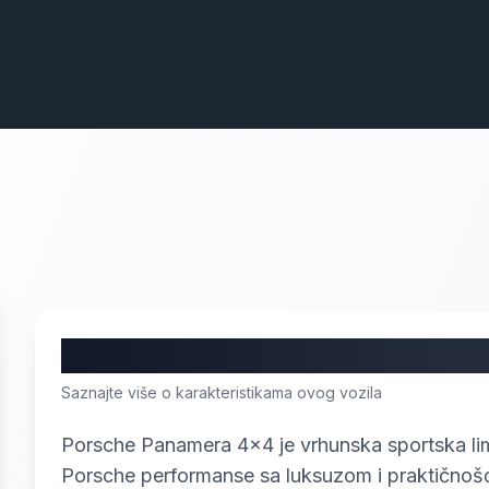
O vozilu
Saznajte više o karakteristikama ovog vozila
Porsche Panamera 4x4 je vrhunska sportska lim
Porsche performanse sa luksuzom i praktičnoš