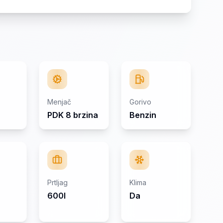
Menjač
Gorivo
PDK 8 brzina
Benzin
Prtljag
Klima
600l
Da