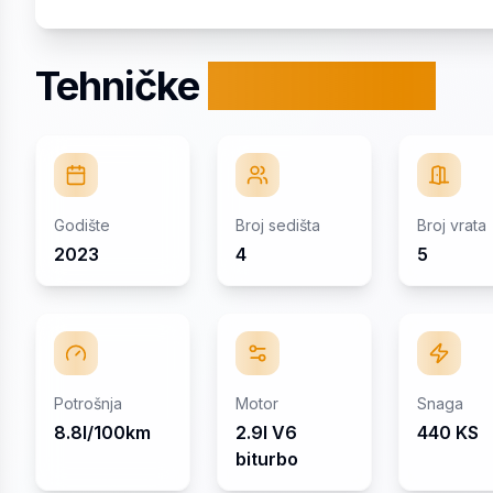
Tehničke
specifikacije
Godište
Broj sedišta
Broj vrata
2023
4
5
Potrošnja
Motor
Snaga
8.8l/100km
2.9l V6
440 KS
biturbo