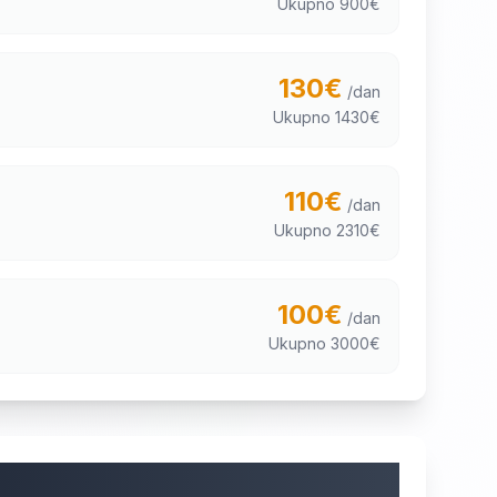
Ukupno
900
€
130
€
/dan
Ukupno
1430
€
110
€
/dan
Ukupno
2310
€
100
€
/dan
Ukupno
3000
€