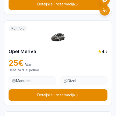
Detaljnije i rezervacija
Komfort
Opel Meriva
4.5
25
€
/dan
Cena za duži period
Manuelni
Dizel
Detaljnije i rezervacija