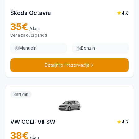
Škoda Octavia
4.8
35
€
/dan
Cena za duži period
Manuelni
Benzin
Detaljnije i rezervacija
Karavan
VW GOLF VII SW
4.7
38
€
/dan