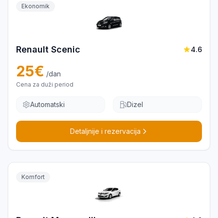
Ekonomik
Renault Scenic
4.6
25
€
/dan
Cena za duži period
Automatski
Dizel
Detaljnije i rezervacija
Komfort