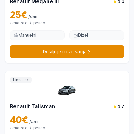
Renault Megane III
4.6
25
€
/dan
Cena za duži period
Manuelni
Dizel
Detaljnije i rezervacija
Limuzina
Renault Talisman
4.7
40
€
/dan
Cena za duži period