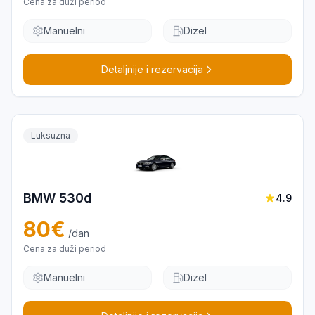
Cena za duži period
Manuelni
Dizel
Detaljnije i rezervacija
Luksuzna
BMW 530d
4.9
80
€
/dan
Cena za duži period
Manuelni
Dizel