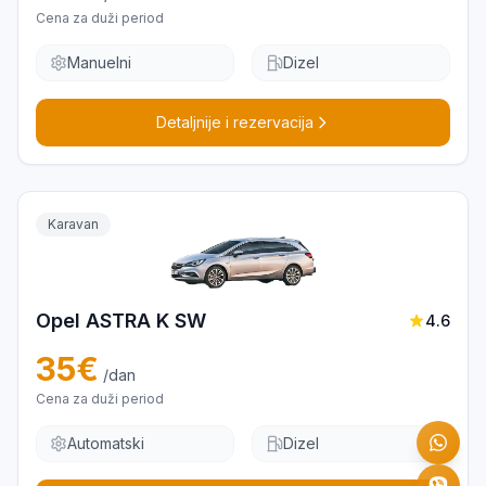
Cena za duži period
Manuelni
Dizel
Detaljnije i rezervacija
Karavan
Opel ASTRA K SW
4.6
35
€
/dan
Cena za duži period
Automatski
Dizel