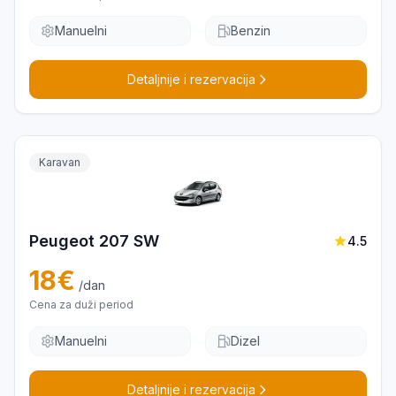
Manuelni
Benzin
Detaljnije i rezervacija
Karavan
Peugeot 207 SW
4.5
18
€
/dan
Cena za duži period
Manuelni
Dizel
Detaljnije i rezervacija