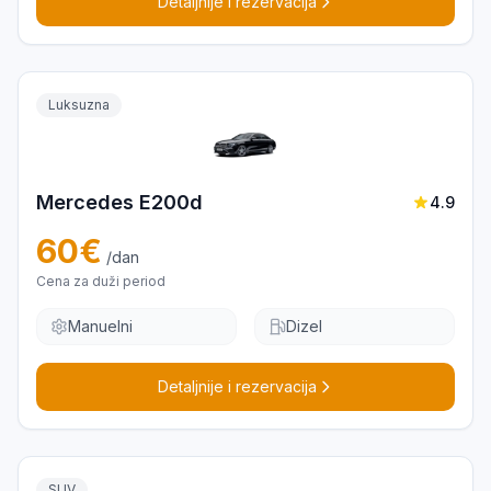
Detaljnije i rezervacija
Luksuzna
Mercedes E200d
4.9
60
€
/dan
Cena za duži period
Manuelni
Dizel
Detaljnije i rezervacija
SUV