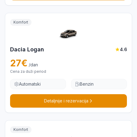
Komfort
Dacia Logan
4.6
27
€
/dan
Cena za duži period
Automatski
Benzin
Detaljnije i rezervacija
Komfort