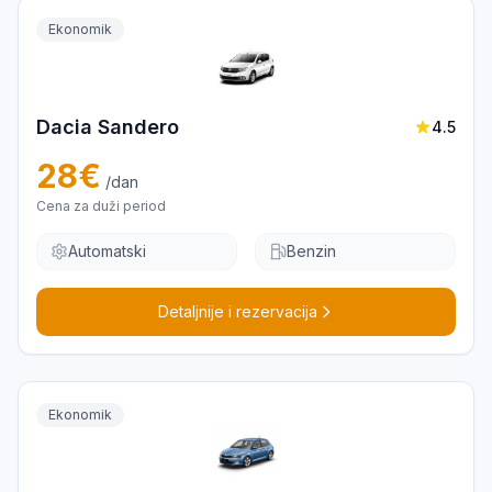
Ekonomik
Dacia Sandero
4.5
28
€
/dan
Cena za duži period
Automatski
Benzin
Detaljnije i rezervacija
Ekonomik