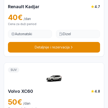
Renault Kadjar
4.7
40
€
/dan
Cena za duži period
Automatski
Dizel
Detaljnije i rezervacija
SUV
Volvo XC60
4.8
50
€
/dan