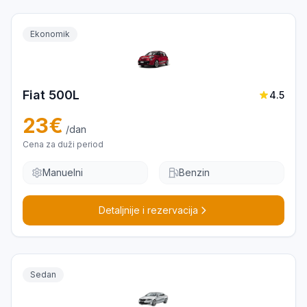
Ekonomik
Fiat 500L
4.5
23
€
/dan
Cena za duži period
Manuelni
Benzin
Detaljnije i rezervacija
Sedan