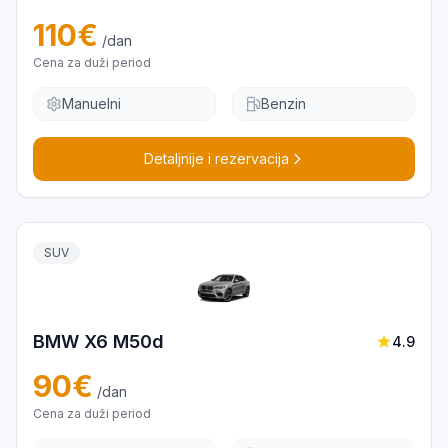
110
€
/dan
Cena za duži period
Manuelni
Benzin
Detaljnije i rezervacija
SUV
BMW X6 M50d
4.9
90
€
/dan
Cena za duži period