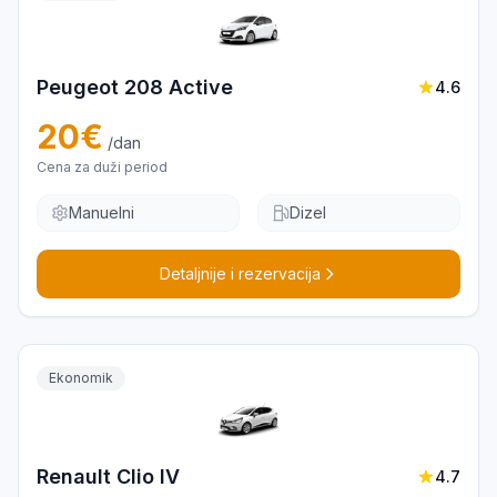
Peugeot 208 Active
4.6
20
€
/dan
Cena za duži period
Manuelni
Dizel
Detaljnije i rezervacija
Ekonomik
Renault Clio IV
4.7