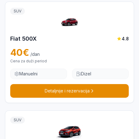
SUV
Fiat 500X
4.8
40
€
/dan
Cena za duži period
Manuelni
Dizel
Detaljnije i rezervacija
SUV