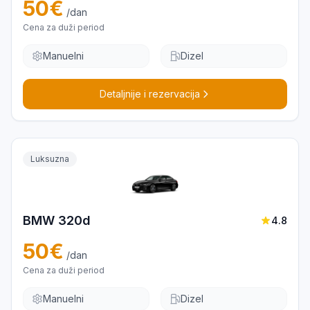
50
€
/dan
Cena za duži period
Manuelni
Dizel
Detaljnije i rezervacija
Luksuzna
BMW 320d
4.8
50
€
/dan
Cena za duži period
Manuelni
Dizel