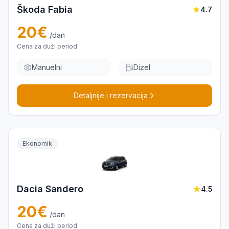
Škoda Fabia
4.7
20
€
/dan
Cena za duži period
Manuelni
Dizel
Detaljnije i rezervacija
Ekonomik
Dacia Sandero
4.5
20
€
/dan
Cena za duži period