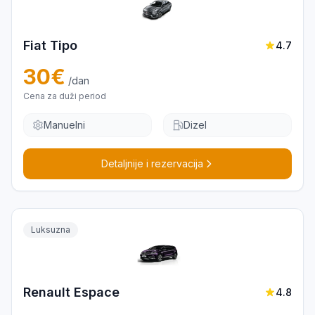
Fiat Tipo
4.7
30
€
/dan
Cena za duži period
Manuelni
Dizel
Detaljnije i rezervacija
Luksuzna
Renault Espace
4.8