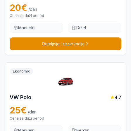
20
€
/dan
Cena za duži period
Manuelni
Dizel
Detaljnije i rezervacija
Ekonomik
VW Polo
4.7
25
€
/dan
Cena za duži period
Manuelni
Benzin