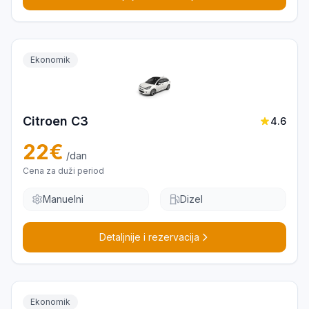
Ekonomik
Citroen C3
4.6
22
€
/dan
Cena za duži period
Manuelni
Dizel
Detaljnije i rezervacija
Ekonomik