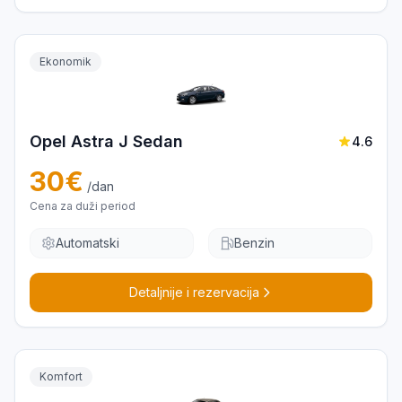
Ekonomik
Opel Astra J Sedan
4.6
30
€
/dan
Cena za duži period
Automatski
Benzin
Detaljnije i rezervacija
Komfort