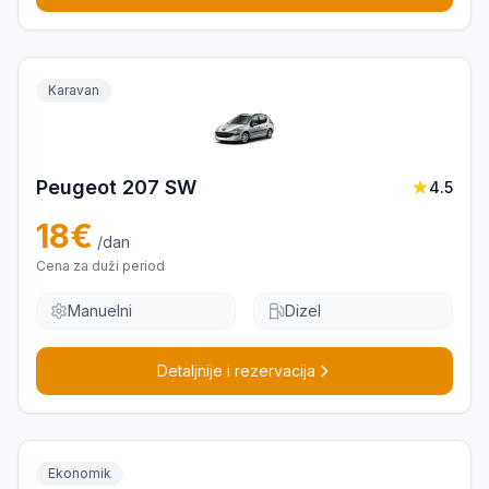
Karavan
Peugeot 207 SW
4.5
18
€
/dan
Cena za duži period
Manuelni
Dizel
Detaljnije i rezervacija
Ekonomik