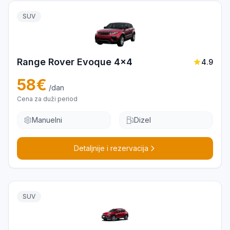
SUV
Range Rover Evoque 4x4
4.9
58
€
/dan
Cena za duži period
Manuelni
Dizel
Detaljnije i rezervacija
SUV