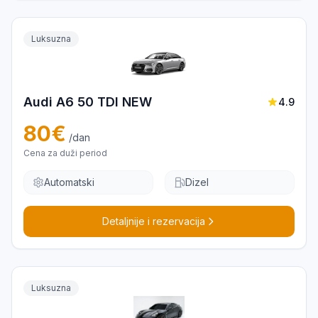
Luksuzna
Audi A6 50 TDI NEW
4.9
80
€
/dan
Cena za duži period
Automatski
Dizel
Detaljnije i rezervacija
Luksuzna