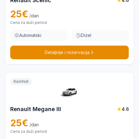
Renault Scenic
4.6
25
€
/dan
Cena za duži period
Automatski
Dizel
Detaljnije i rezervacija
Komfort
Renault Megane III
4.6
25
€
/dan
Cena za duži period