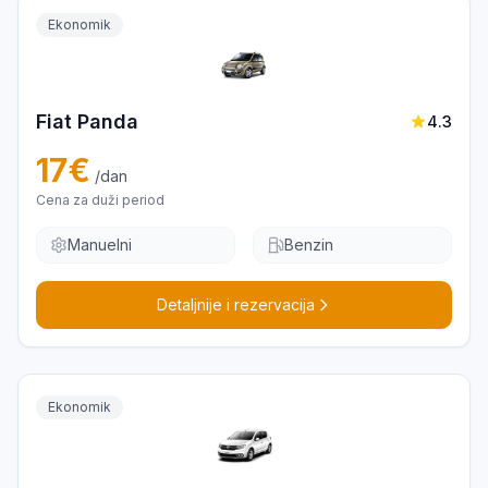
Ekonomik
Fiat Panda
4.3
17
€
/dan
Cena za duži period
Manuelni
Benzin
Detaljnije i rezervacija
Ekonomik