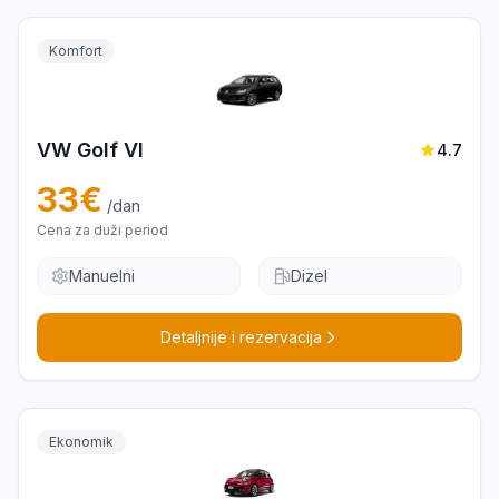
Komfort
VW Golf VI
4.7
33
€
/dan
Cena za duži period
Manuelni
Dizel
Detaljnije i rezervacija
Ekonomik