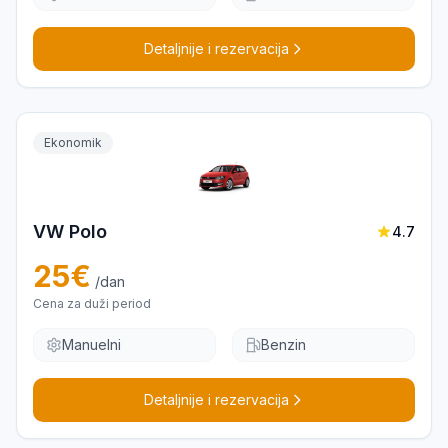
Detaljnije i rezervacija
Ekonomik
VW Polo
4.7
25
€
/dan
Cena za duži period
Manuelni
Benzin
Detaljnije i rezervacija