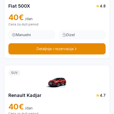
Fiat 500X
4.8
40
€
/dan
Cena za duži period
Manuelni
Dizel
Detaljnije i rezervacija
SUV
Renault Kadjar
4.7
40
€
/dan
Cena za duži period