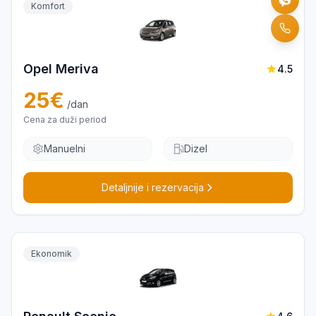
Komfort
Opel Meriva
4.5
25
€
/dan
Cena za duži period
Manuelni
Dizel
Detaljnije i rezervacija
Ekonomik