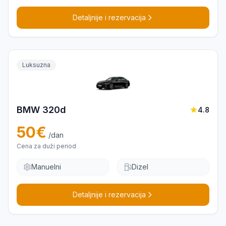
Detaljnije i rezervacija
Luksuzna
BMW 320d
4.8
50
€
/dan
Cena za duži period
Manuelni
Dizel
Detaljnije i rezervacija