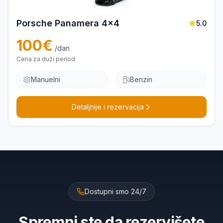
Porsche Panamera 4x4
5.0
100
€
/dan
Cena za duži period
Manuelni
Benzin
Detaljnije i rezervacija
Dostupni smo 24/7
Spremni ste da rezervišete