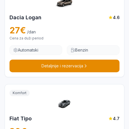
Dacia Logan
4.6
27
€
/dan
Cena za duži period
Automatski
Benzin
Detaljnije i rezervacija
Komfort
Fiat Tipo
4.7