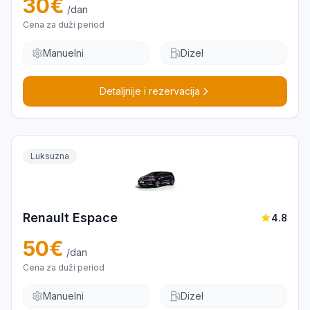
30
€
/dan
Cena za duži period
Manuelni
Dizel
Detaljnije i rezervacija
Luksuzna
Renault Espace
4.8
50
€
/dan
Cena za duži period
Manuelni
Dizel