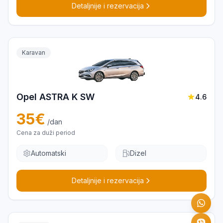
Detaljnije i rezervacija
Karavan
Opel ASTRA K SW
4.6
35
€
/dan
Cena za duži period
Automatski
Dizel
Detaljnije i rezervacija