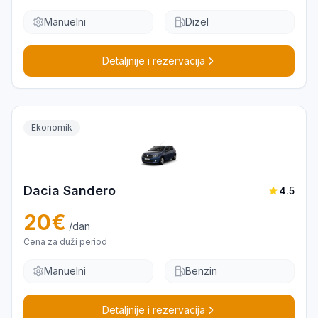
Manuelni
Dizel
Detaljnije i rezervacija
Ekonomik
Dacia Sandero
4.5
20
€
/dan
Cena za duži period
Manuelni
Benzin
Detaljnije i rezervacija