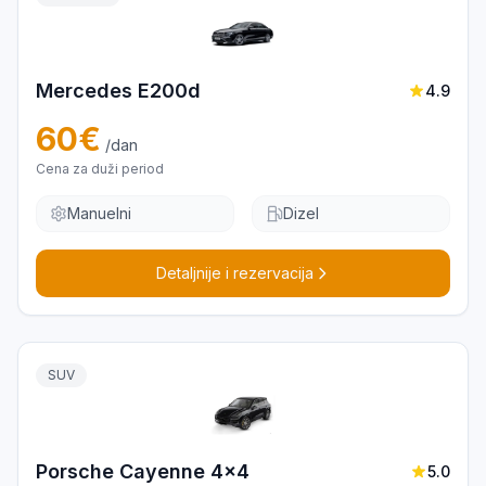
Mercedes E200d
4.9
60
€
/dan
Cena za duži period
Manuelni
Dizel
Detaljnije i rezervacija
SUV
Porsche Cayenne 4x4
5.0