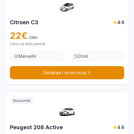
Citroen C3
4.6
22
€
/dan
Cena za duži period
Manuelni
Dizel
Detaljnije i rezervacija
Ekonomik
Peugeot 208 Active
4.6