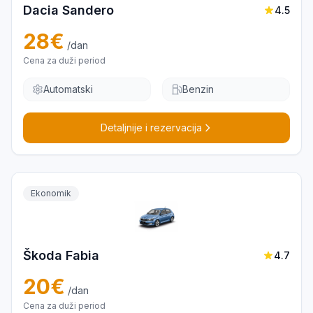
Dacia Sandero
4.5
28
€
/dan
Cena za duži period
Automatski
Benzin
Detaljnije i rezervacija
Ekonomik
Škoda Fabia
4.7
20
€
/dan
Cena za duži period