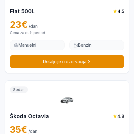
Fiat 500L
4.5
23
€
/dan
Cena za duži period
Manuelni
Benzin
Detaljnije i rezervacija
Sedan
Škoda Octavia
4.8
35
€
/dan