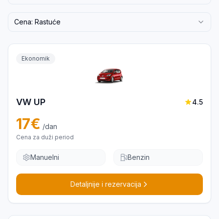
Cena: Rastuće
Ekonomik
VW UP
4.5
17
€
/dan
Cena za duži period
Manuelni
Benzin
Detaljnije i rezervacija