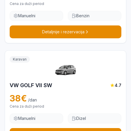
Cena za duži period
Manuelni
Benzin
Detaljnije i rezervacija
Karavan
VW GOLF VII SW
4.7
38
€
/dan
Cena za duži period
Manuelni
Dizel