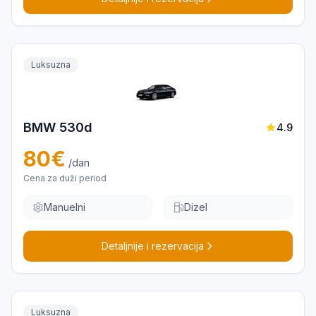
Luksuzna
BMW 530d
4.9
80
€
/dan
Cena za duži period
Manuelni
Dizel
Detaljnije i rezervacija
Luksuzna