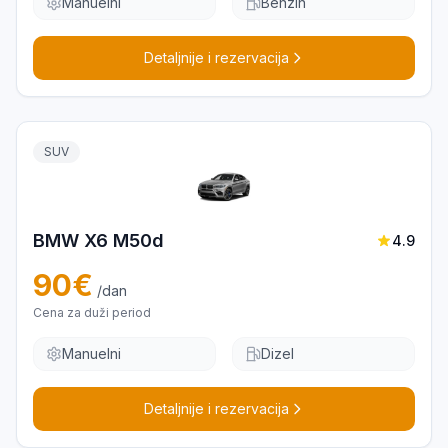
Manuelni
Benzin
Detaljnije i rezervacija
SUV
BMW X6 M50d
4.9
90
€
/dan
Cena za duži period
Manuelni
Dizel
Detaljnije i rezervacija